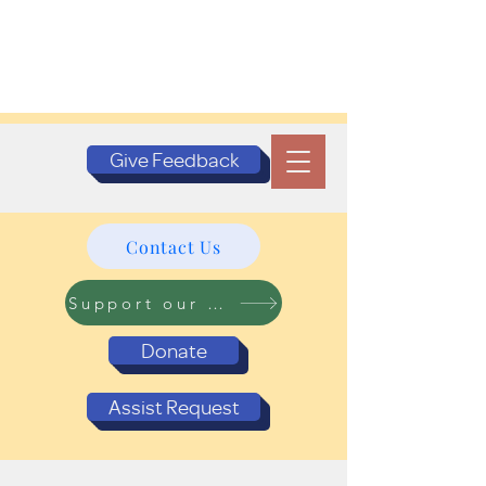
Give Feedback
Contact Us
Support our Programs
Donate
Assist Request