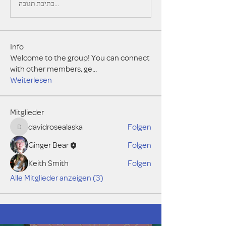
כתיבת תגובה...
Info
Welcome to the group! You can connect
with other members, ge
...
Weiterlesen
Mitglieder
davidrosealaska
Folgen
davidrosealaska
Ginger Bear
Folgen
Keith Smith
Folgen
Alle Mitglieder anzeigen (3)