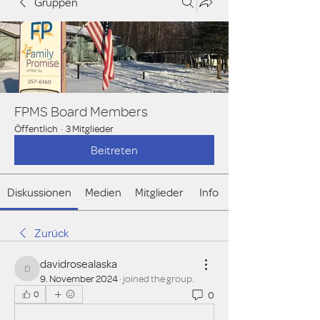
Gruppen
FPMS Board Members
Öffentlich
·
3 Mitglieder
Beitreten
Diskussionen
Medien
Mitglieder
Info
Zurück
davidrosealaska
davidrosealaska
9. November 2024
·
joined the group.
0
0